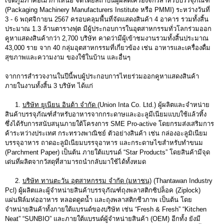
เขตภูมิภาคอเมริกาเหนือ จัดโดยสถาบันผู้ผลิตเครื่องจักรสำหรับบรรจุภัณฑ์
(Packaging Machinery Manufacturers Institute หรือ PMMI) ระหว่างวันที่
3 - 6 พฤศจิกายน 2567 ครอบคลุมพื้นที่จัดแสดงสินค้า 4 อาคาร รวมทั้งสิ้น
ประมาณ 1.3 ล้านตารางฟุต มีผู้ประกอบการในอุตสาหกรรมทั่วโลกร่วมออก
คูหาแสดงสินค้ากว่า 2,700 บริษัท คาดว่ามีผู้เข้าชมงานรวมทั้งสิ้นประมาณ
43,000 ราย จาก 40 กลุ่มอุตสาหกรรมที่เกี่ยวข้อง เช่น อาหารและเครื่องดื่ม
สุขภาพและความงาม ของใช้ในบ้าน และอื่นๆ
จากการสำรวจงานในปีนี้พบผู้ประกอบการไทยร่วมออกคูหาแสดงสินค้า
ภายในงานทั้งสิ้น 3 บริษัท ได้แก่
1.
บริษัท ยูเนียน อินต้า จำกัด
(Union Inta Co. Ltd.) ผู้ผลิตและจำหน่าย
สินค้าบรรจุภัณฑ์สำหรับอาหารจากกระดาษและอะลูมีเนียมแบบใช้แล้วทิ้ง
ซึ่งได้รับการสนับสนุนภายใต้โครงการ SME Pro-active โดยกรมส่งเสริมการ
ค้าระหว่างประเทศ กระทรวงพาณิชย์ ตัวอย่างสินค้า เช่น กล่องอะลูมิเนียม
บรรจุอาหาร ถาดอะลูมิเนียมบรรจุอาหาร และกระดาษไขสำหรับทำขนม
(Parchment Paper) เป็นต้น ภายใต้แบรนด์ “Star Products” โดยสินค้ามีจุด
เด่นที่ผลิตจากวัสดุที่สามารถนำกลับมาใช้ได้ทั้งหมด
2.
บริษัท ทานตะวัน อุตสาหกรรม จำกัด (มหาชน)
(Thantawan Industry
Pcl) ผู้ผลิตและผู้จำหน่ายสินค้าบรรจุภัณฑ์ถุงพลาสติกซิปล็อค (Ziplock)
แผ่นฟิล์มห่ออาหาร หลอดดูดน้ำ และถุงพลาสติกชีวภาพ เป็นต้น โดย
จำหน่ายสินค้าทั้งภายใต้แบรนด์ของบริษัท เช่น “Fresh & Fresh” “Kitchen
Neat” “SUNBIO” และภายใต้แบรนด์ผู้จำหน่ายสินค้า (OEM) อีกทั้ง ยังมี