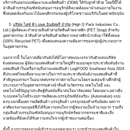
บริการรับออกแบบพัฒนาและผลิตสินค้า (ODM) ให้กับลูกค้าด้วย โดยปีนี้ได้
นำสินค้าบรรจุภัณฑ์สนับสนุนการอนุรักษ์สิ่งแวดล้อมมานำเสนอภายในงาน
ซึ่งสอดคล้องกับแนวโน้มพฤติกรรมของผู้บริโภคชาวอเมริกันในตลาดปัจจุบัน
3.
บริษัท ไฮซ์ คิว แพค อินดัสตรี จำกัด
(High Q Pack Industries Co.,
Ltd.) ผู้ผลิตและจำหน่ายสินค้าสายรัดสินค้าพลาสติก (PET Strap) สำหรับ
อุตสาหกรรม นำสินค้าสายรัดสินค้าผลิตจากพลาสติกนำกลับมาใช้ทั้งหมด
(100% Recycled PET) เพื่อตอบสนองความต้องการของกลุ่มผู้ประกอบการ
ในอุตสาหกรรม
นอกจากนี้ ในโอกาสเดียวกันยังได้มีโอกาสพบปะเจรจากับตัวแทนบริษัท
Koelnmesse ผู้จัดงานแสดงสินค้ารายใหญ่ที่ร่วมออกคูหาประชาสัมพันธ์งาน
แสดงสินค้าในเครือรวมถึงงานแสดงสินค้า LogiFOOD Southeast Asia 2024
ที่ประเทศไทยเพื่อหาแนวทางในการร่วมประชาสัมพันธ์งานแสดงสินค้าที่
สำคัญของกรมฯ ในอนาคตบรรยากาศภายในงานโดยรวมค่อนข้างคึกคักผู้
ประกอบการในอุตสาหกรรมต่างนำสินค้านวัตกรรม เทคโนโลยี และ
เทคโนโลยีปัญญาประดิษฐ์ทันสมัยที่น่าสนใจมาจัดแสดง โดยเฉพาะอย่างยิ่ง
ระบบเทคโนโลยีระบบการผลิตและบรรจุภัณฑ์อัจฉริยะ (Automation) แบบ
ครบวงจรตั้งแต่การผลิตสินค้า บรรจุสินค้า บรรจุกล่องสำหรับจัดส่ง ลดการ
อาศัยแรงงานมนุษย์ซึ่งได้รับความสนใจจากผู้ชมงานเป็นจำนวนมาก รวมถึง
กลุ่มสินค้าบรรจุภัณฑ์สนับสนุนการอนุรักษ์ทรัพยากรธรรมชาติและสิ่ง
แวดล้อมที่ยังคงได้รับความสนใจจากผู้เข้าชมงานต่อเนื่อง
ทั้งนี้ จากการสอบถามผู้เข้าร่วมออกคูหาพบว่า การเข้าร่วมแสดงสินค้าใน