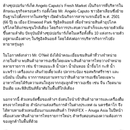
ห้างซุปเปอร์มาร์เก็ต Angelo Caputo’s Fresh Market เป็นกิจการที่บริหารใน
ลักษณะธุรกิจครอบครัว ก่อตั้งโดย Mr. Angelo Caputo ชาวอิตาเลียนซึ่งย้าย
ถิ่นฐานไปตั้งรกรากในสหรัฐฯ เปิดดำเนินกิจการสาขาแรกเมื่อปี พ.ศ. 2501
(66 ปี) ณ เมือง Elmwood Park รัฐอิลลินอยส์ เพื่อจำหน่ายสินค้าอุปโภค
บริโภคให้แก่ชมชุนใกล้เคียง โดยกิจการประสบความสำเร็จและขยายตัวเพิ่ม
ขึ้นตามลำดับ ปัจจุบันมีห้างซุปเปอร์มาร์เก็ตในเครือทั้งสิ้น 10 แห่งกระจายตัว
อยู่ตามเมืองต่างๆ ในรัฐอิลลินอยส์ โดยได้ส่งต่อการบริหารกิจการไปยัง
ทายาทรุ่นลูก
ในโอกาสดังกล่าว Mr. O’Neil ยังได้นำคณะเยี่ยมชมสินค้าที่วางจำหน่าย
ภายในห้าง พบสินค้าอาหารเอเชียโดยเฉพาะสินค้าอาหารไทยวางจำหน่าย
หลายรายการ เช่น ข้าวหอมมะลิ น้ำปลา น้ำมันหอย น้ำจิ้มไก่ กะทิ น้ำ
มะพร้าว เครื่องแกง เส้นก๋วยเตี๋ยวแห้ง ปลากระป๋อง ซอสพริกศรีราชา และ
แป้งมัน เป็นต้น จากการสอบถามทราบว่าสินค้าอาหารเอเชียโดยเฉพาะ
อาหารไทยได้รับความสนใจสูงจากกลุ่มลูกค้าชาวเอเชีย เช่น จีน เวียดนาม
อินเดีย และฟิลิปปินส์ที่อาศัยในพื้นที่ใกล้เคียง
นอกจากนี้ ตัวแทนจัดซื้อของห้างฯ ยังสนใจนำเข้าสินค้าอาหารและเครื่องดื่ม
ตรงจากไทยด้วย สำนักงานส่งเสริมการค้าในต่างประเทศ ณ นครชิคาโก จึง
ได้ทาบทามตัวแทนเยือนงานแสดงสินค้า THAIFEX – Anuga Asia ในปีหน้า
เพื่อแสวงหาสินค้าอาหารไทยรายการใหม่ๆ สำหรับตอบสนองความต้องการ
ของลูกค้าในพื้นที่ด้วย