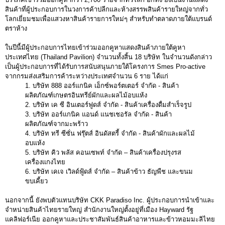
สินค้าที่ผู้ประกอบการในวงการค้าปลีกและห้างสรรพสินค้ารายใหญ่จากทั่ว
โลกเยี่ยมชมเพื่อแสวงหาสินค้ารายการใหม่ๆ สำหรับทำตลาดภายใต้แบรนด์
ตราห้าง
ในปีนี้มีผู้ประกอบการไทยเข้าร่วมออกคูหาแสดงสินค้าภายใต้คูหา
ประเทศไทย (Thailand Pavilion) จำนวนทั้งสิ้น 18 บริษัท ในจำนวนดังกล่าว
เป็นผู้ประกอบการที่ได้รับการสนับสนุนภายใต้โครงการ Smes Pro-active
จากกรมส่งเสริมการค้าระหว่างประเทศจำนวน 6 ราย ได้แก่
1. บริษัท 888 ออร์แกนิค เอ็กซ์พอร์ตเตอร์ จำกัด - สินค้า
ผลิตภัณฑ์เกษตรอินทรีย์ผักและผลไม้อบแห้ง
2. บริษัท เค ซี อินเตอร์ฟูดส์ จำกัด - สินค้าเครื่องดื่มสำเร็จรูป
3. บริษัท ออร์แกนิค แอนด์ แนชเชอรัล จำกัด - สินค้า
ผลิตภัณฑ์จากมะพร้าว
4. บริษัท ทรี ซีซั่น ฟรุ๊ตส์ อินดัสตรี้ จำกัด - สินค้าผักและผลไม้
อบแห้ง
5. บริษัท คิว พลัส คอนเซพท์ จำกัด – สินค้าเครื่องปรุงรส
เครื่องแกงไทย
6. บริษัท เคเจ เวิลด์ฟู้ดส์ จำกัด – สินค้าข้าว ธัญพืช และขนม
ขบเคี้ยว
นอกจากนี้ ยังพบตัวแทนบริษัท CKK Paradiso Inc. ผู้ประกอบการนำเข้าและ
จำหน่ายสินค้าไทยรายใหญ่ สำนักงานใหญ่ตั้งอยู่ที่เมือง Hayward รัฐ
แคลิฟอร์เนีย ออกคูหาและประชาสัมพันธ์สินค้าอาหารและข้าวหอมมะลิไทย